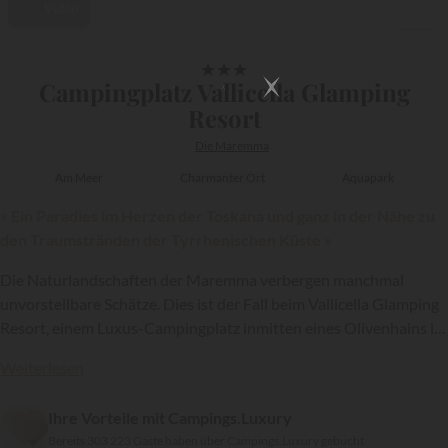
Video
1/15
★
★
★
Campingplatz Vallicella Glamping
Resort
Die Maremma
Am Meer
Charmanter Ort
Aquapark
« Ein Paradies im Herzen der Toskana und ganz in der Nähe zu
den Traumstränden der Tyrrhenischen Küste »
Die Naturlandschaften der Maremma verbergen manchmal
unvorstellbare Schätze. Dies ist der Fall beim Vallicella Glamping
Resort, einem Luxus-Campingplatz inmitten eines Olivenhains in
Scarlino, nur 6 Kilometer vom Meer entfernt. Als Mitglied der
Weiterlesen
{{datesSelection}}
{{filtersSelection}}
Gruppe Vacanze Col Cuore ist dieser Urlaubsort zweifellos einer
der besten in der Toskana.
Ihre Vorteile mit Campings.Luxury
Bereits 303 223 Gäste haben über Campings.Luxury gebucht