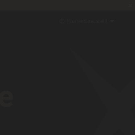
✖
ratis
*
{{currentSiteLabel}}
e