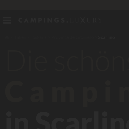
Italien
Toskana
Province de Grosseto
Scarlino
Die schön
Campi
in Scarli