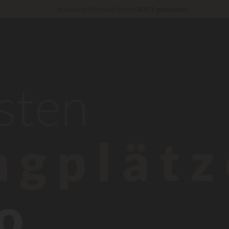
In diesem Moment Bis zu
200 € geschenkt
„Privilèges“ Dienstleistungen...
Champagner oder Wellness-Behandlung g
Unschlagbar! Sofortiger Rabatt
bis zu 100 €
sten
ngplätz
no