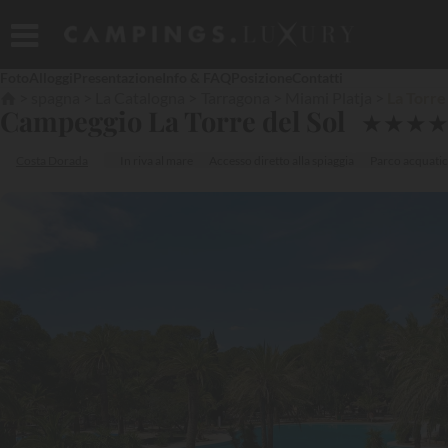
Foto
Alloggi
Presentazione
Info & FAQ
Posizione
Contatti
spagna
La Catalogna
Tarragona
Miami Platja
La Torre
Campeggio La Torre del Sol
★
★
★
Costa Dorada
In riva al mare
Accesso diretto alla spiaggia
Parco acquati