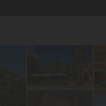
 del Sol
★
co