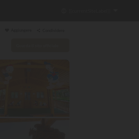
{{currentSiteLabel}}
Aggiungere
Condividere
Guarda il sito ufficiale
Copia il link
Email
WhatsApp
Messenger
Facebook