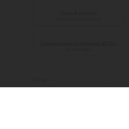
Tassa di servizio
offerta sulla prenotazione
Compensiamo le emissioni di CO₂
del tuo viaggio
Alloggi
Campeggiate
da re...
513 visitatori
hanno consultato questa struttur