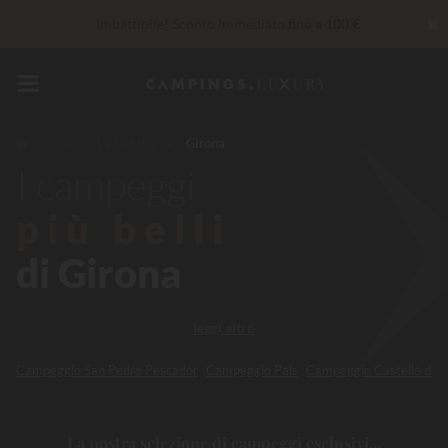
✖
Imbattibile! Sconto immediato
fino a 100 €
Al momento... Fino a
200 € gratis
Servizi Privilege...
Champagne o trattamento benessere
offerti
*
spagna
La Catalogna
Girona
I campeggi
30 € di sconto
CODICE: LUCKYLUXE30TT
Scade tra
più belli
di Girona
leggi altro
Campeggio San Pedro Pescador
Campeggio Pals
Campeggio Castelló d'E
La nostra selezione di campeggi esclusivi...