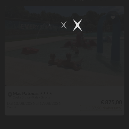
Mas Patoxas
★
★
★
★
Costa Brava - Pals - Girona
€ 875,00
Dal 10/08/2026 al 17/08/2026
7 notti
+ € 87,50 rimborsato