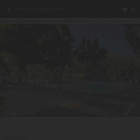
Tutti i campeggi in Imperia
Foto
Alloggi
Presentazione
Info & FAQ
Green Score
Posizione
Contatti