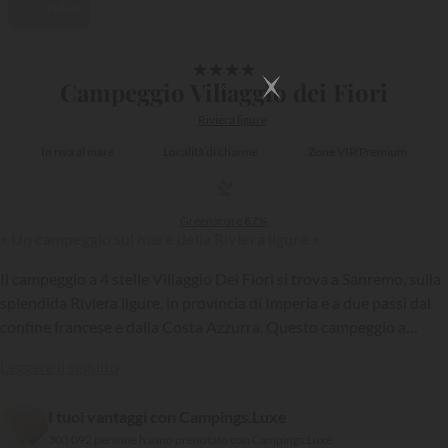
Video
1/12
★
★
★
★
Campeggio Villaggio dei Fiori
Riviera ligure
In riva al mare
Località di charme
Zone VIP/Premium
Greenscore
87%
« Un campeggio sul mare della Riviera ligure »
Il campeggio a 4 stelle Villaggio Dei Fiori si trova a Sanremo, sulla
splendida Riviera ligure, in provincia di Imperia e a due passi dal
confine francese e dalla Costa Azzurra. Questo campeggio a
misura d’uomo
Sunêlia
che si estende in un parco di 3,5 ettari di
Leggere il seguito
fronte al Mediterraneo, è rinomato per le sue eccellenti condizioni
{{datesSelection}}
{{filtersSelection}}
di soggiorno.
I tuoi vantaggi con Campings.Luxe
303 092 persone hanno prenotato con Campings.Luxe