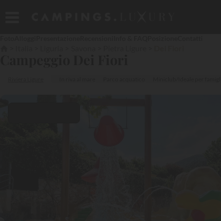
Foto
Alloggi
Presentazione
Recensioni
Info & FAQ
Posizione
Contatti
Italia
Liguria
Savona
Pietra Ligure
Dei Fiori
Campeggio Dei Fiori
Riviera Ligure
In riva al mare
Parco acquatico
Miniclub/Ideale per famigl