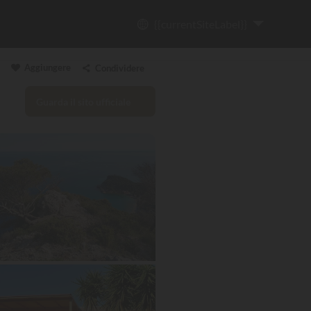
{{currentSiteLabel}}
Aggiungere
Condividere
Guarda il sito ufficiale
Copia il link
Email
WhatsApp
Messenger
Facebook