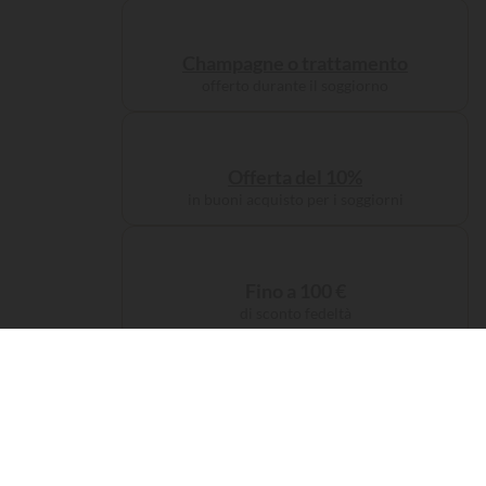
Champagne o trattamento
offerto durante il soggiorno
Offerta del 10%
in buoni acquisto per i soggiorni
Fino a 100 €
di sconto fedeltà
Tassa di servizio
offerta sulla prenotazione