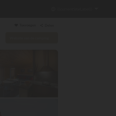
{{currentSiteLabel}}
Toevoegen
Delen
Website van de camping
Link kopiëren
Email
WhatsApp
Messenger
Facebook