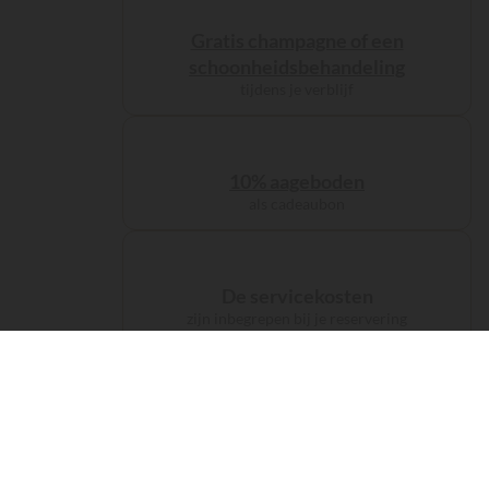
Gratis champagne of een
schoonheidsbehandeling
tijdens je verblijf
10% aageboden
als cadeaubon
De servicekosten
zijn inbegrepen bij je reservering
De CO2-compensatie
van je reis wordt je aangeboden