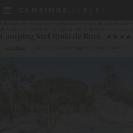
Foto's
Accommodaties
Presentatie
Klantbeoordelingen
Info & FAQ
Locatie
Spanje
Catalonië
Tarragona
Roda de Barà
Stel Roda d
Camping Stel Roda de Barà
★
★
★
★
Costa Dorada
Aan de kust
Directe toegang tot het strand
Waterpark