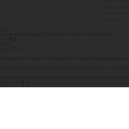
beter te helpe
Lees dus deze
neem dan even
volgende reizi
8,7
/ 10
Klantbeoordelingen
797 ressource a editer : commentstext
Avril
9
/10
juillet 2026
« Site web bien conçu et très explicite. Accueil téléphonique du
« De website is goed ontworpen en erg overzichtelijk. De telefon
De originele klantbeoordeling weergeven
Toon de automatische v
Bruno BZH
9
/10
juillet 2026
« site simple et clair »
« eenvoudige en duidelijke site »
De originele klantbeoordeling weergeven
Toon de automatische v
Ed