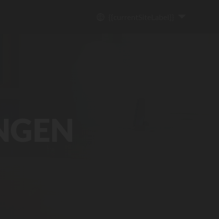
{{currentSiteLabel}}
NGEN