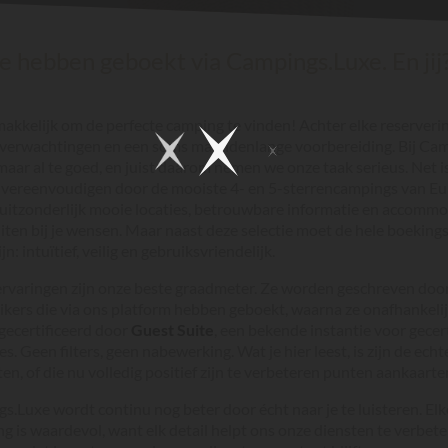
e hebben geboekt via Campings.Luxe. En jij
makkelijk om de perfecte camping te vinden! Achter elke reserverin
 verwachtingen en een soms maandenlange voorbereiding. Bij Ca
aar al te goed, en juist daarom nemen we onze taak serieus. Net i
e vereenvoudigen door de mooiste 4- en 5-sterrencampings van Eu
: uitzonderlijk mooie locaties, betrouwbare informatie en accommo
iten bij je wensen. Maar naast deze selectie moet de hele boeking
jn: intuïtief, veilig en gebruiksvriendelijk.
rvaringen zijn onze beste graadmeter. Ze worden geschreven doo
ikers die via ons platform hebben geboekt, waarna ze onafhankel
gecertificeerd door
Guest Suite
, een bekende instantie voor gecer
es. Geen filters, geen nabewerking. Wat je hier leest, is zijn de ech
en, of die nu volledig positief zijn te verbeteren punten aankaarte
.Luxe wordt continu nog beter door écht naar je te luisteren. Elk
g is waardevol, want elk detail helpt ons onze diensten te verbete