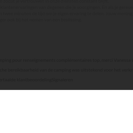
n zodat je vertrouwen in onze diensten constant blijft.
 klantenervaringen van degenen die je voorgingen. En als je gerese
 twee minuten de tijd om je eigen ervaring te delen. Jouw mening
ger ook bij het nemen van een beslissing.
 camping pour renseignements complémentaires top, merci Vanessa 
ische bereikbaarheid van de camping was uitstekend voor het verkr
ertaalde klantbeoordeling
Signaleren
ertaalde klantbeoordeling
Signaleren