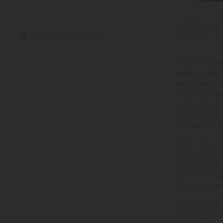
Z
Klantbeoordelingen
Het is niet ge
vakantieplan,
weten we dit m
om je leven t
te selecteren
perfect aanslu
topkwaliteit zi
Deze klantene
internetgebru
verzameld en 
online recensi
van onze klant
Want Campings
klantenervarin