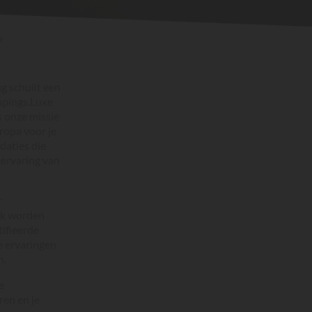
?
g schuilt een
mpings.Luxe
s onze missie
ropa voor je
daties die
servaring van
r
ijk worden
tifieerde
te ervaringen
n.
e
ren en je