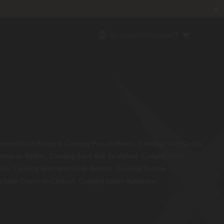
✖
{{currentSiteLabel}}
umontois en Périgord
Camping Pays de Belvès
Camping Saint-Geniès
ernin-de-Reilhac
Camping Saint-Avit-de-Vialard
Camping Vitrac
zère
Camping Saint-Martial-de-Nabirat
Camping Domme
 Saint-Crépin-et-Carlucet
Camping Sainte-Nathalène