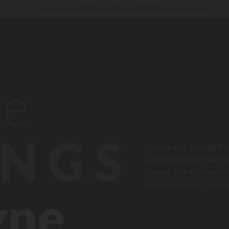
30 € korting
CODE: LUCKYLUXE30UP
Verloopt over
Op dit moment... Tot
200 € gratis
Onverslaanbaar! Directe korting
tot 100 €
Exclusieve diensten...
Gratis champagne of wellnessbehandeling!
*
te
NGS
Camping Atur
Camping Bea
Camping Rouffignac-Saint-C
Camping Saint-Léon-sur-Vé
Camping Proissans
Camping
gne