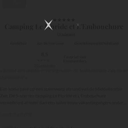
Video
1/17
★
★
★
★
★
Camping Le Floride et L'Embouchure
La Salanque
Aan de kust
Aan de rivieroever
Directe toegang tot het strand
8,5
Favoriet van
★
★
★
★
★
kampeerders
541 meningen
« Beleef een unieke ervaring tussen de Middellandse Zee en de
Pyreneeën! »
Een koele oase op een steenworp afstand van de Middellandse
Zee. De 5-sterren camping Le Floride et L'Embouchure
verwelkomt al meer dan een halve eeuw vakantiegangers onder
uitzonderlijk goede omstandigheden. Deze camping ligt in Le
{{datesSelection}}
{{filtersSelection}}
Lees het vervolg
Barcarès, een badplaats aan de Amethistkust, maakt deel uit van
de keten
Ciela Village
en biedt je een onvergetelijk verblijf in de