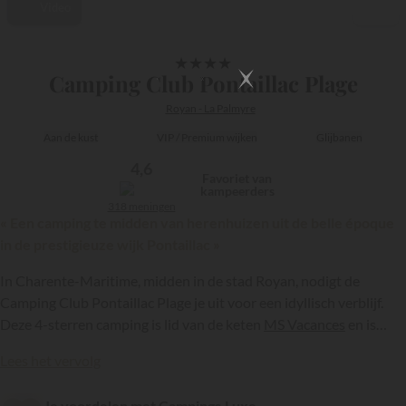
Video
1/22
★
★
★
★
Camping Club Pontaillac Plage
Royan - La Palmyre
Aan de kust
VIP / Premium wijken
Glijbanen
4,6
Favoriet van
kampeerders
318 meningen
« Een camping te midden van herenhuizen uit de belle époque
in de prestigieuze wijk Pontaillac »
In Charente-Maritime, midden in de stad Royan, nodigt de
Camping Club Pontaillac Plage je uit voor een idyllisch verblijf.
Deze 4-sterren camping is lid van de keten
MS Vacances
en is
gevestigd in Pontaillac, een van de meest chique buurten van de
{{datesSelection}}
{{filtersSelection}}
Lees het vervolg
stad. Geniet ter plaatse van een bosrijk en groen landgoed, een
prachtig waterpark en tal van activiteiten en entertainment!
Je voordelen met Campings.Luxe