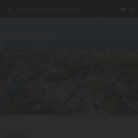
Alle campings in Charente-Maritime
Foto's
Accommodaties
Presentatie
Klantbeoordelingen
Info & FAQ
Locatie