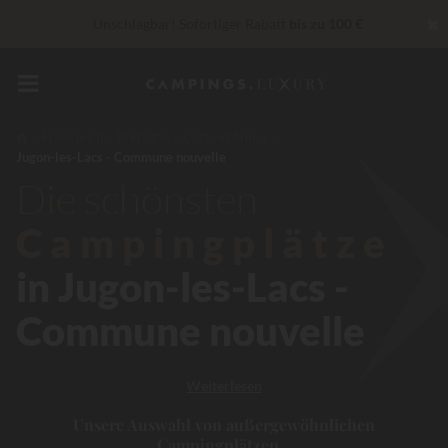
✖
Unschlagbar! Sofortiger Rabatt
bis zu 100 €
„Privilèges“ Dienstleistungen...
Champagner oder Wellness-
Behandlung gratis
*
In diesem Moment Bis zu
200 € geschenkt
Frankreich
Bretagne
Côtes-d'Armor
Jugon-les-Lacs - Commune nouvelle
30 € Rabatt
CODE: LUCKYLUXE30UP
Läuft ab in
Die schönsten
Campingplätze
in Jugon-les-Lacs -
Commune nouvelle
Weiterlesen
Unsere Auswahl von außergewöhnlichen
Campingplätzen...