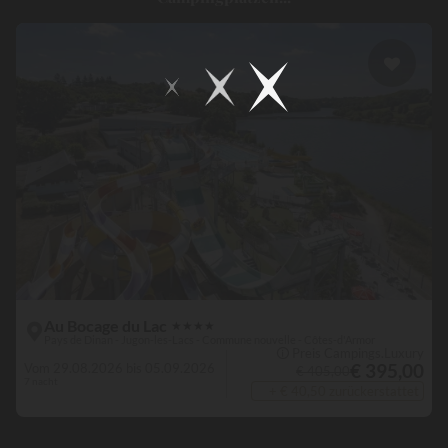
Au Bocage du Lac
★
★
★
★
Pays de Dinan - Jugon-les-Lacs - Commune nouvelle - Côtes-d'Armor
🛈 Preis Campings.Luxury
€ 395,00
Vom 29.08.2026 bis 05.09.2026
€ 405,00
7 nacht
+ € 40,50 zurückerstattet