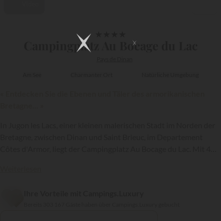
Video
1/19
★
★
★
★
Campingplatz Au Bocage du Lac
Pays de Dinan
Am See
Charmanter Ort
Natürliche Umgebung
« Entdecken Sie die Ebenen und Täler des armorikanischen
Bretagne... »
In Jugon les Lacs, einer kleinen malerischen Stadt im Norden der
Bretagne, zwischen Dinan und Saint Brieuc, im Departement
Côtes d'Armor, liegt der Campingplatz Au Bocage du Lac. Mit 4
Sternen ausgezeichnet, begrüßt diese Anlage Camper in einer
Weiterlesen
natürlichen Umgebung voll mit Ruhe und Spaß, am Fuße eines 70
Hektar großen Gewässers...
{{datesSelection}}
{{filtersSelection}}
Ihre Vorteile mit Campings.Luxury
Bereits 303 167 Gäste haben über Campings.Luxury gebucht