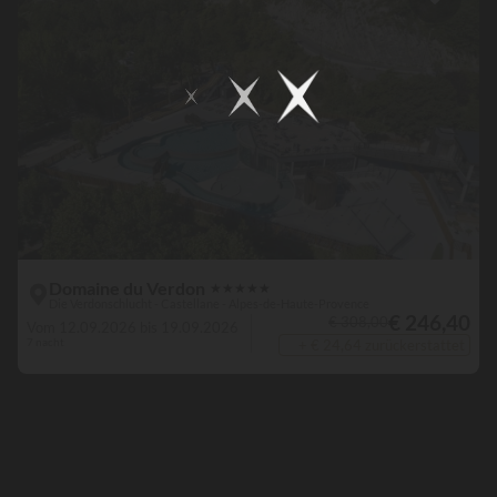
Domaine du Verdon
★
★
★
★
★
Die Verdonschlucht - Castellane - Alpes-de-Haute-Provence
€ 246,40
€ 308,00
Vom 12.09.2026 bis 19.09.2026
7 nacht
+ € 24,64 zurückerstattet
Bord de
rivière