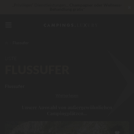
„Privilèges“ Dienstleistungen...
Champagner oder Wellness-
✖
Behandlung gratis
*
In diesem Moment Bis zu
200 € geschenkt
Unschlagbar! Sofortiger Rabatt
bis zu 100 €
Flussufer
LISTE
FLUSSUFER
Flussufer
Weiterlesen
Unsere Auswahl von außergewöhnlichen
Campingplätzen...