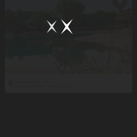
Le Esperidi
★
★
★
★
Die etruskische Küste - Bibbona - Livorno