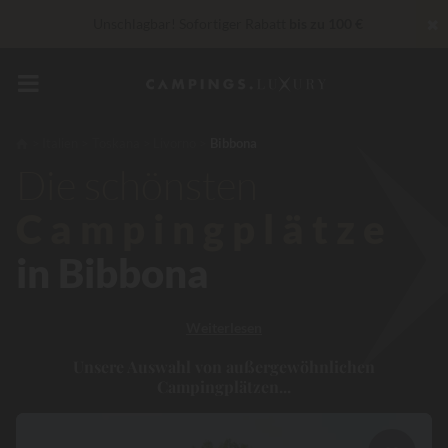
✖
Unschlagbar! Sofortiger Rabatt
bis zu 100 €
„Privilèges“ Dienstleistungen...
Champagner oder Wellness-
Behandlung gratis
*
In diesem Moment Bis zu
200 € geschenkt
Italien
Toskana
Livorno
Bibbona
Die schönsten
Campingplätze
in Bibbona
Weiterlesen
Unsere Auswahl von außergewöhnlichen
Campingplätzen...