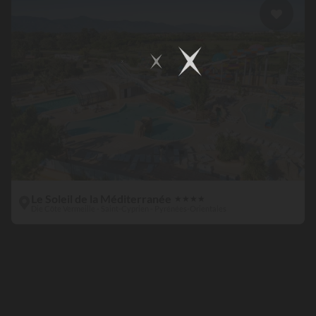
Le Soleil de la Méditerranée
★
★
★
★
Die Côte Vermeille - Saint-Cyprien - Pyrénées-Orientales