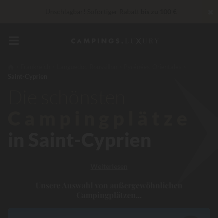
✖
Unschlagbar! Sofortiger Rabatt
bis zu 100 €
„Privilèges“ Dienstleistungen...
Champagner oder Wellness-
Behandlung gratis
*
In diesem Moment Bis zu
200 € geschenkt
Frankreich
Languedoc-Roussillon
Pyrénées-Orientales
Saint-Cyprien
Die schönsten
Campingplätze
in Saint-Cyprien
Weiterlesen
Unsere Auswahl von außergewöhnlichen
Campingplätzen...