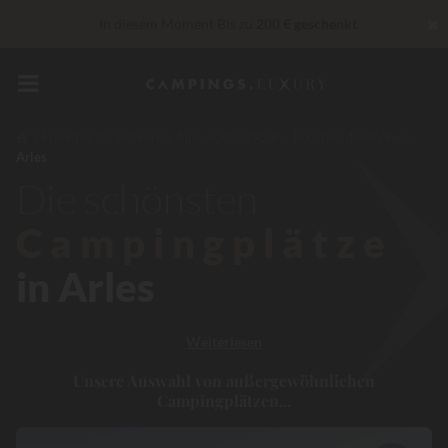
✖
In diesem Moment Bis zu
200 € geschenkt
Unschlagbar! Sofortiger Rabatt
bis zu 100 €
„Privilèges“ Dienstleistungen...
Champagner oder Wellness-
Behandlung gratis
*
Frankreich
Provence-Alpes-Côte d’Azur
Bouches-du-Rhône
Arles
30 € Rabatt
CODE: LUCKYLUXE30UP
Läuft ab in
Die schönsten
Campingplätze
in Arles
Weiterlesen
Unsere Auswahl von außergewöhnlichen
Campingplätzen...