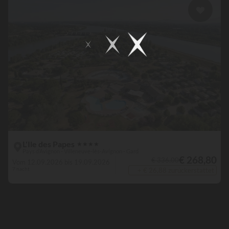
L'Ile des Papes
★
★
★
★
Pays d‘Avignon - Villeneuve-lès-Avignon - Gard
€ 268,80
€ 336,00
Vom 12.09.2026 bis 19.09.2026
7 nacht
+ € 26,88 zurückerstattet