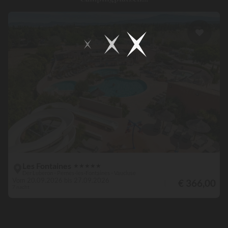
Les Fontaines
★
★
★
★
★
Der Luberon - Pernes-les-Fontaines - Vaucluse
Vom 20.09.2026 bis 27.09.2026
€ 366,00
7 nacht