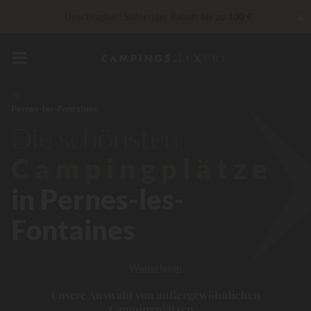
✖
Unschlagbar! Sofortiger Rabatt
bis zu 100 €
In diesem Moment Bis zu
200 € geschenkt
„Privilèges“ Dienstleistungen...
Champagner oder Wellness-
Behandlung gratis
*
Frankreich
Provence-Alpes-Côte d’Azur
Vaucluse
Pernes-les-Fontaines
30 € Rabatt
CODE: LUCKYLUXE30TT
Läuft ab in
Die schönsten
Campingplätze
in Pernes-les-
Fontaines
Weiterlesen
Unsere Auswahl von außergewöhnlichen
Campingplätzen...