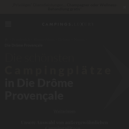
„Privilèges“ Dienstleistungen...
Champagner oder Wellness-
✖
Behandlung gratis
*
In diesem Moment Bis zu
200 € geschenkt
Unschlagbar! Sofortiger Rabatt
bis zu 100 €
Frankreich
Rhône-Alpes
Drôme
Nyons
Die Drôme Provençale
30 € Rabatt
CODE: LUCKYLUXE30UP
Läuft ab in
Die schönsten
Campingplätze
in Die Drôme
Provençale
Weiterlesen
Unsere Auswahl von außergewöhnlichen
Campingplätzen...