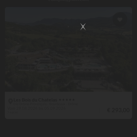
Les Bois du Chatelas
★
★
★
★
★
Die Drôme Provençale - Bourdeaux - Drôme
Vom 29.08.2026 bis 05.09.2026
€ 293,00
7 nacht