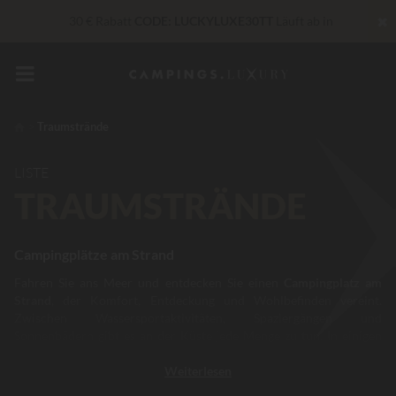
✖
30 € Rabatt
CODE: LUCKYLUXE30TT
Läuft ab in
Unschlagbar! Sofortiger Rabatt
bis zu 100 €
In diesem Moment Bis zu
200 € geschenkt
Traumstrände
„Privilèges“ Dienstleistungen...
Champagner oder Wellness-
Behandlung gratis
*
LISTE
TRAUMSTRÄNDE
Campingplätze am Strand
Fahren Sie ans Meer und entdecken Sie einen
Campingplatz am
Strand
, der Komfort, Entdeckung und Wohlbefinden vereint.
Zwischen Wassersportaktivitäten, Spaziergängen und
Sonnenbädern gibt es an der Küste jede Menge zu tun. In einigen
Mietunterkünften
mit direktem Zugang zum Strand
müssen Sie
Weiterlesen
vielleicht nur ein kurzes Stück durch Dünen oder Pinienwälder
laufen, um den
Sand und das Meer
zu erreichen und einen schönen