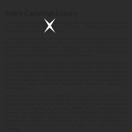
Sobre Campings.Luxury
Campings.Luxe, portal de Internet dedicado a los mejores hoteles al aire
libre europeos, está presente en Francia y Europa con las marcas
Campings.Luxe y Campings.Luxury.
Con unos veinte de años de experiencia fotografiando y promocionando
los mejores campings de Francia y Europa, en particular mediante la
producción de vídeos y visitas virtuales para la empresa
Interaview
Production
, los fundadores de Campings.Luxe han seleccionado para
usted lo mejor de los campings del Viejo Continente.
Tanto si están situados junto al mar o tierra adentro, cerca de un lago o
un río, estos establecimientos tienen todos en común el deseo de ofrecer
a los veraneantes una estancia inolvidable. Para ello, nada mejor que un
entorno paradisíaco, natural y exuberante, en el que se encuentran
muchos equipamientos de calidad, variados servicios y prestaciones, así
como una amplia oferta de alojamientos modernos, originales y
confortables.
Desde sus inicios en 2014, Campings.Luxe no ha dejado de mejorar su
oferta en el mercado de las reservas de estancias en Internet en los
mejores campings de Europa. Para ello, Campings.Luxe consulta según
los gustos al sistema de reservas (PMS) de los establecimientos
presentes en su sitio web o bien a los Channel Manager conectados a los
PMS de los campings. Estas opciones tecnológicas permiten así a
Campings.Luxe ofrecer, en la mayoría de los casos, disponibilidad en
tiempo real y precios similares a los presentes en los sitios web de los
campings.