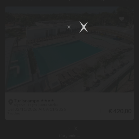
Turiscampo
★
★
★
★
Algarve - Lagos (Santa Maria) -
Del 02/11/2026 Al 09/11/2026
€ 420,00
7 noches
Cargando
...