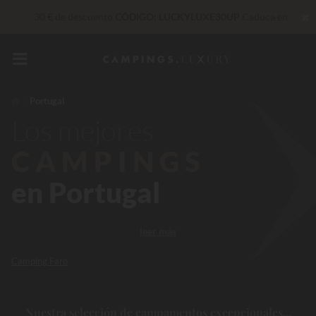
✖
30 € de descuento
CÓDIGO: LUCKYLUXE30UP
Caduca en
De momento... Hasta
200 € gratis
Servicios privilegiados…
Champán o tratamiento de bienestar
de regalo
*
Portugal
Los mejores
Insuperable! Descuento inmediato
de hasta 100 €
CAMPINGS
en Portugal
leer más
Camping Faro
Nuestra selección de campamentos excepcionales...