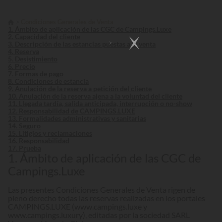
Condiciones Generales de Venta
1. Ámbito de aplicación de las CGC de Campings.Luxe
2. Capacidad del cliente
3. Descripción de las estancias puestas a la venta
4. Reserva
5. Desistimiento
6. Precio
7. Formas de pago
8. Condiciones de estancia
9. Anulación de la reserva a petición del cliente
10. Anulación de la reserva ajena a la voluntad del cliente
11. Llegada tardía, salida anticipada, interrupción o no-show
12. Responsabilidad de CAMPINGS.LUXE
13. Formalidades administrativas y sanitarias
14. Seguro
15. Litigios y reclamaciones
16. Responsabilidad
17. Prueba
1. Ámbito de aplicación de las CGC de
Campings.Luxe
Las presentes Condiciones Generales de Venta rigen de
pleno derecho todas las reservas realizadas en los portales
CAMPINGS.LUXE (
www.campings.luxe
y
www.campings.luxury
), editadas por la sociedad SARL