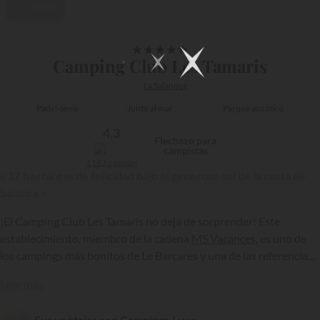
Vídeo
1/30
★
★
★
★
★
Camping Club Les Tamaris
La Salanque
Padel-tenis
Junto al mar
Parque acuático
4,3
Flechazo para
campistas
1183 opinión
« 17 hectáreas de felicidad bajo el generoso sol de la costa de
Salanca »
¡El Camping Club Les Tamaris no deja de sorprender! Este
establecimiento, miembro de la cadena
MS Vacances
, es uno de
los campings más bonitos de Le Barcarès y una de las referencias
de los hoteles al aire libre de los Pirineos Orientales. ¡Le ofrece
{{datesSelection}}
{{filtersSelection}}
Leer más
una experiencia de vacaciones única para compartir con la familia
y los amigos!
Sus ventajas con Campings.Luxe