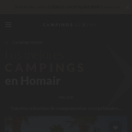
✖
30 € de descuento
CÓDIGO: LUCKYLUXE30UP
Caduca en
Insuperable! Descuento inmediato
de hasta 100 €
Servicios privilegiados…
Champán o tratamiento de bienestar
de regalo
*
Campings Homair
Los mejores
De momento... Hasta
200 € gratis
CAMPINGS
en Homair
leer más
Nuestra selección de campamentos excepcionales...