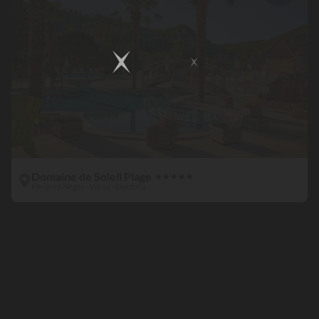
Domaine de Soleil Plage
★
★
★
★
★
Périgord Negro - Vitrac - Dordoña