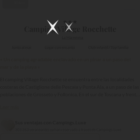
Vídeo
1/22
★
★
★
Camping Village Rocchette
La Maremma
Junto al mar
Lugar con encanto
Club infantil / Top familia
« Un camping agradable enclavado en un pinar a un paso del
mar y de la playa »
El camping Village Rocchette se encuentra entre las localidades
costeras de Castiglione delle Pescaia y Punta Ala, a un paso de las
poblaciones de Grosseto y Follonica. En el sur de Toscana y frente
a las islas del archipiélago toscano, la ubicación de este camping
Leer más
de categoría superior es muy ventajosa, cerca del mar y de la
playa…
{{datesSelection}}
{{filtersSelection}}
Sus ventajas con Campings.Luxe
303 263 veraneantes ya han reservado a través de Campings.Luxe