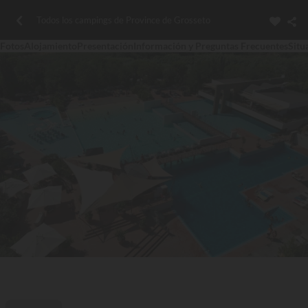
Todos los campings de Province de Grosseto
Fotos
Alojamiento
Presentación
Información y Preguntas Frecuentes
Situ