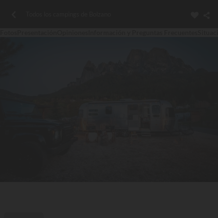
Todos los campings de Bolzano
Fotos
Presentación
Opiniones
Información y Preguntas Frecuentes
Situac