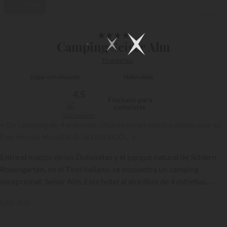
Vídeo
1/37
★
★
★
★
Camping Seiser Alm
Tirol del Sur
Lugar con encanto
Naturaleza
4,5
Flechazo para
campistas
362 opinión
« Un camping de 4 estrellas situado en un macizo alpino que es
Patrimonio Mundial de la UNESCO… »
Entre el macizo de los Dolomitas y el parque natural de Schlern-
Rosengarten, en el Tirol italiano, se encuentra un camping
excepcional: Seiser Alm. Este hotel al aire libre de 4 estrellas,
único en su género en la región, ofrece a los veraneantes, tanto en
Leer más
verano como en invierno, unas condiciones ideales para una
estancia romántica a los pies de los Alpes italianos.