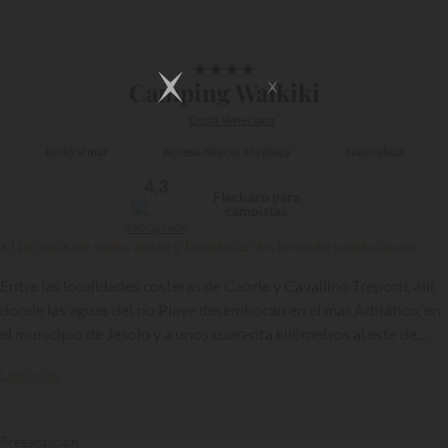
1/17
★
★
★
★
Camping Waikiki
Costa Veneciana
Junto al mar
Acceso directo a la playa
Naturaleza
4,3
Flechazo para
campistas
630 opinión
« Un oasis de naturaleza y bienestar en la costa veneciana »
Entre las localidades costeras de Caorle y Cavallino Treporti, allí
donde las aguas del río Piave desembocan en el mar Adriático, en
el municipio de Jesolo y a unos cuarenta kilómetros al este de
Venecia, el camping Waikiki le ofrece un concepto de vacaciones
Leer más
que combina confort y naturaleza, bienestar y diversión junto a la
playa…
Presentación