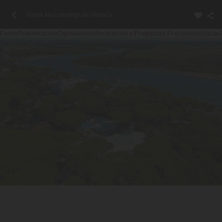
Todos los campings de Venecia
Fotos
Presentación
Opiniones
Información y Preguntas Frecuentes
Situac