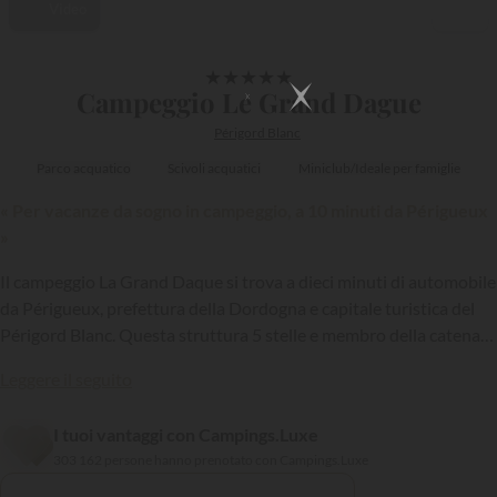
Video
1/40
★
★
★
★
★
Campeggio Le Grand Dague
Périgord Blanc
Parco acquatico
Scivoli acquatici
Miniclub/Ideale per famiglie
« Per vacanze da sogno in campeggio, a 10 minuti da Périgueux
»
Il campeggio La Grand Daque si trova a dieci minuti di automobile
da Périgueux, prefettura della Dordogna e capitale turistica del
Périgord Blanc. Questa struttura 5 stelle e membro della catena
Sandaya
, accoglie tutti gli anni i suoi ospiti da aprile a settembre,
Leggere il seguito
offrendo soggiorni d’eccezione nel cuore della Vallée de l’Isle…
I tuoi vantaggi con Campings.Luxe
{{datesSelection}}
{{filtersSelection}}
303 162 persone hanno prenotato con Campings.Luxe