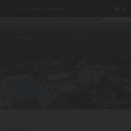
Tutti i campeggi in Dordogna
Foto
Alloggi
Presentazione
Info & FAQ
Posizione
Contatti