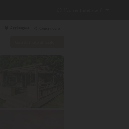
{{currentSiteLabel}}
Aggiungere
Condividere
Guarda il sito ufficiale
Copia il link
Email
WhatsApp
Messenger
Facebook