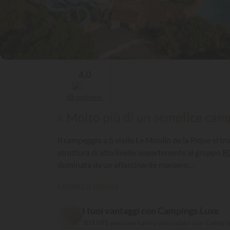
4,0
68 opinioni
« Molto più di un semplice cam
Il campeggio a 5 stelle Le Moulin de la Pique si t
struttura di alto livello appartenente al gruppo
R
dominata da un affascinante maniero…
Leggere il seguito
I tuoi vantaggi con Campings.Luxe
303 095 persone hanno prenotato con Campin