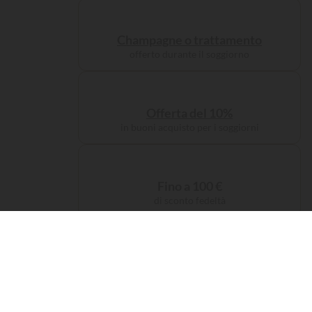
Champagne o trattamento
offerto durante il soggiorno
Offerta del 10%
in buoni acquisto per i soggiorni
Fino a 100 €
di sconto fedeltà
Tassa di servizio
offerta sulla prenotazione