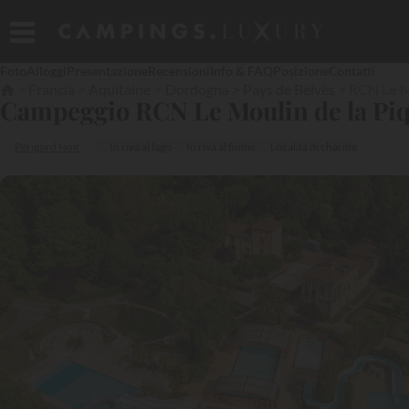
Foto
Alloggi
Presentazione
Recensioni
Info & FAQ
Posizione
Contatti
Francia
Aquitaine
Dordogna
Pays de Belvès
RCN Le M
Campeggio RCN Le Moulin de la Pi
Périgord Noir
In riva al lago
In riva al fiume
Località di charme