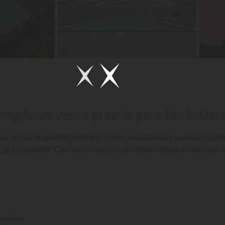
peggio, un vero e proprio paradiso in Dor
rova nel cuore del Périgord Noir, nel Pays de Belvès e a circa quind
CN
, classificata “Clef Verte”, dispone di infrastrutture eccezionali
gs.Luxe