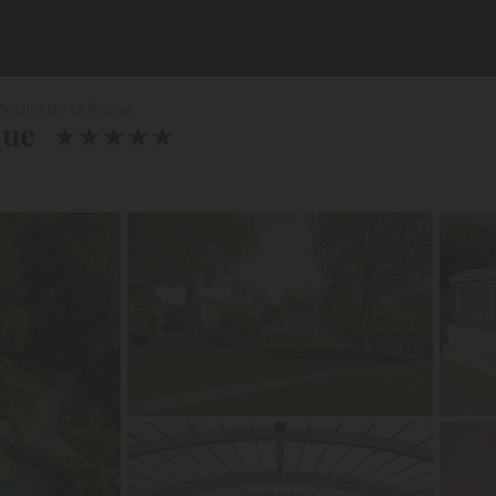
oulin de la Pique
que
★
★
★
★
★