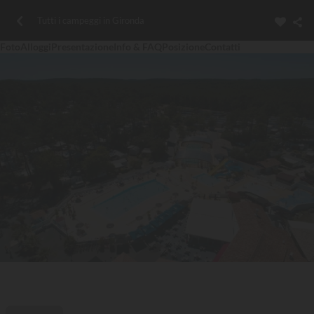
Tutti i campeggi in Gironda
Foto
Alloggi
Presentazione
Info & FAQ
Posizione
Contatti