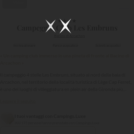
Video
1/13
★
★
★
★
Campeggio Club Les Embruns
Bacino di Arcachon
In riva al mare
Parco acquatico
Scivoli acquatici
« Un camping club immerso in una pineta di fronte al Bacino di
Arcachon »
Il campeggio 4 stelle Les Embruns, situato al nord della baia di
Arcachon, nel territorio della località turistica di Lège Cap Ferret,
è uno dei luoghi di villeggiatura en plein air della Gironda più
apprezzato dai turisti. Bagnata dal sole, nascosta nella foreste e a
Leggere il seguito
500 metri di distanza dalla spiaggia, questa struttura membro
della catena
Siblu
presenta innumerevoli punti di forza.
I tuoi vantaggi con Campings.Luxe
{{datesSelection}}
{{filtersSelection}}
303 175 persone hanno prenotato con Campings.Luxe