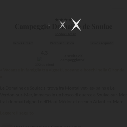
1/10
★
★
★
★
Campeggio Domaine de Soulac
Médoc Océan
In riva al mare
Parco acquatico
Scivoli acquatici
4,3
La scelta dei
campeggiatori
352 opinioni
« Vacanze in famiglia tra vigneti, oceano e boschi nella Gironda
»
Le Domaine de Soulac si trova fra Montalivet-les-bains e Le
Verdon-sur-Mer, immerso in un bosco di querce a Soulac-sur-Mer
fra i rinomati vigneti dell’Haut Médoc e l’oceano Atlantico. Mare o
boschi? Perché scegliere? In questo campeggio 4 stelle della
{{datesSelection}}
{{filtersSelection}}
Leggere il seguito
Gironde membro della catena
Siblu
, potrete vivere all’aperto
sotto l’ombra dei pini e godervi il sole sulle lunghe spiagge di
I tuoi vantaggi con Campings.Luxe