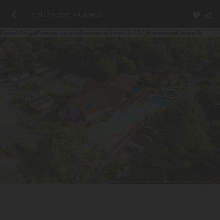
Tutti i campeggi in Gironda
Foto
Alloggi
Presentazione
Recensioni
Info & FAQ
Posizione
Contatti