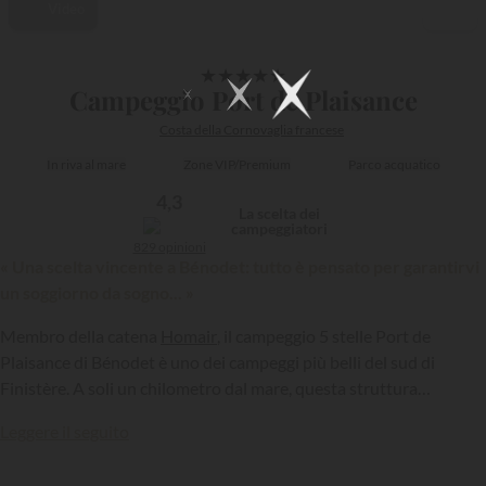
Video
1/42
★
★
★
★
★
Campeggio Port de Plaisance
Costa della Cornovaglia francese
In riva al mare
Zone VIP/Premium
Parco acquatico
4,3
La scelta dei
campeggiatori
829 opinioni
« Una scelta vincente a Bénodet: tutto è pensato per garantirvi
un soggiorno da sogno... »
Membro della catena
Homair
, il campeggio 5 stelle Port de
Plaisance di Bénodet è uno dei campeggi più belli del sud di
Finistère. A soli un chilometro dal mare, questa struttura
accogliente e di alto livello è il luogo ideale per una vacanza in
Leggere il seguito
Cornovaglia…