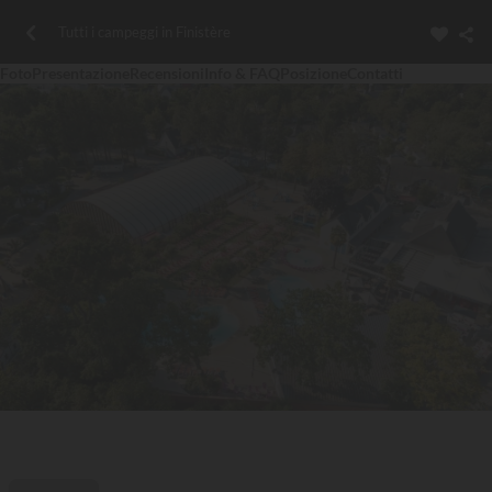
Tutti i campeggi in Finistère
Foto
Presentazione
Recensioni
Info & FAQ
Posizione
Contatti