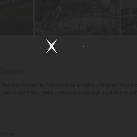
Iroise »
i Plonévez-Porzay, nel Finistère, il campeggio La Plage de Tréguer g
mper. Classificata 4 stelle, questa struttura migliora di anno in a
gs.Luxe