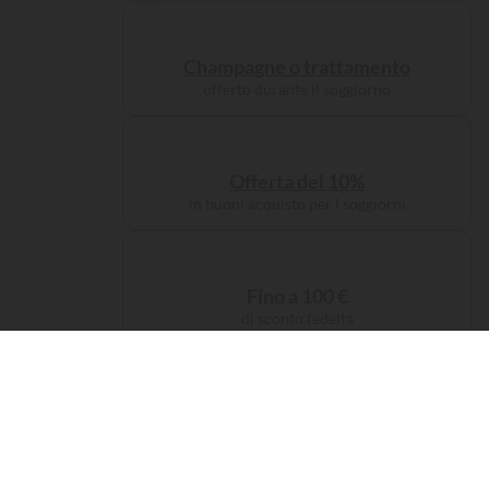
Champagne o trattamento
offerto durante il soggiorno
Offerta del 10%
in buoni acquisto per i soggiorni
Fino a 100 €
di sconto fedeltà
Tassa di servizio
offerta sulla prenotazione