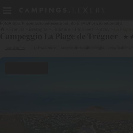
Foto
Alloggi
Presentazione
Recensioni
Info & FAQ
Posizione
Contatti
Francia
Bretagna
Finistère
Plonévez-Porzay
La Plage
Campeggio La Plage de Tréguer
★
Côte d'Iroise
In riva al mare
Accesso diretto alla spiaggia
Località di cha