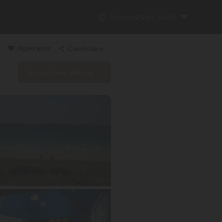
{{currentSiteLabel}}
Aggiungere
Condividere
Guarda il sito ufficiale
Copia il link
Email
WhatsApp
Messenger
Facebook