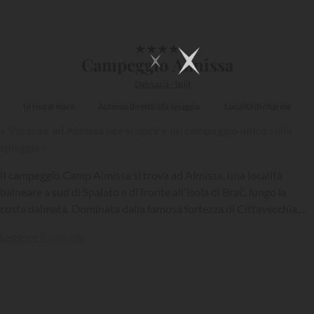
1/30
★
★
★
★
Campeggio Almissa
Dalmazia - Split
In riva al mare
Accesso diretto alla spiaggia
Località di charme
« Vacanze ad Almissa per scoprire un campeggio unico sulla
spiaggia »
Il campeggio Camp Almissa si trova ad Almissa, una località
balneare a sud di Spalato e di fronte all'isola di Brač, lungo la
costa dalmata. Dominata dalla famosa fortezza di Cittavecchia,
questa struttura è situata lungo una splendida spiaggia e offre ai
Leggere il seguito
suoi ospiti condizioni di villeggiatura eccellenti...