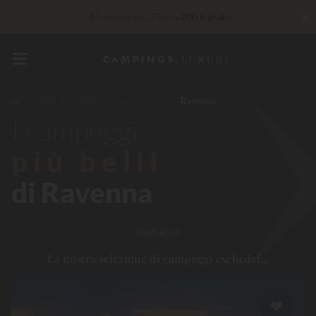
✖
Al momento... Fino a
200 € gratis
30 € di sconto
CODICE: LUCKYLUXE30UP
Scade tra
Servizi Privilege...
Champagne o trattamento benessere
offerti
*
Italia
Emilia-Romagna
Ravenna
Ravenna
I campeggi
Imbattibile! Sconto immediato
fino a 100 €
più belli
di Ravenna
leggi altro
La nostra selezione di campeggi esclusivi...