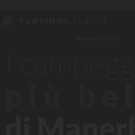
Italia
Lombardia
Brescia
Manerba del Garda
I campegg
più bel
di Maner