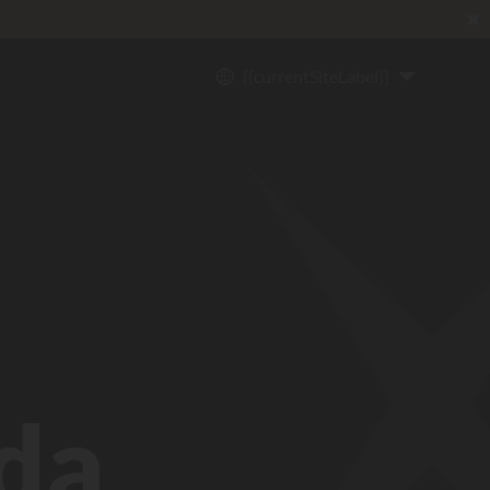
✖
{{currentSiteLabel}}
da