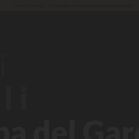
Servizi Privilege...
Champagne o trattamento benessere offerti
*
Al momento... Fino a
200 € gratis
Imbattibile! Sconto immediato
fino a 100 €
i
li
ba del Gar