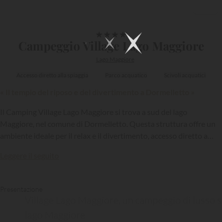
1/12
★
★
★
★
Campeggio Village Lago Maggiore
Lago Maggiore
Accesso diretto alla spiaggia
Parco acquatico
Scivoli acquatici
« Il tempio del riposo e del divertimento a Dormelletto »
Il Camping Village Lago Maggiore si trova a sud del lago
Maggiore, nel comune di Dormelletto. Questa struttura offre un
ambiente ideale per il relax e il divertimento, accesso diretto a
uno dei laghi alpini più famosi d'Italia, servizi di alta qualità e
Leggere il seguito
un'ampia gamma di case vacanza.
Presentazione
Village Lago Maggiore, un campeggio di lusso s
lago Maggiore