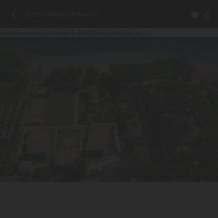
Tutti i campeggi in Novara
Foto
Presentazione
Info & FAQ
Posizione
Contatti