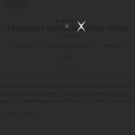
Video
1/16
★
★
★
★
★
Campeggio Barricata Holiday Village
Delta du Po
In riva al mare
Accesso diretto alla spiaggia
Nella natura
4,1
1131 opinioni
« Il campeggio più bello del delta del Po vi apre le sue porte »
Situato su una delle tante penisole formate dal delta del Po e con
accesso diretto all'Adriatico, il campeggio a 5 stelle Barricata è
uno dei più belli della provincia di Rovigo, in Veneto. Barricata, un
luogo di villeggiatura di alta gamma, dispone di numerose
Leggere il seguito
strutture per il tempo libero e di un'ampia gamma di case vacanza.