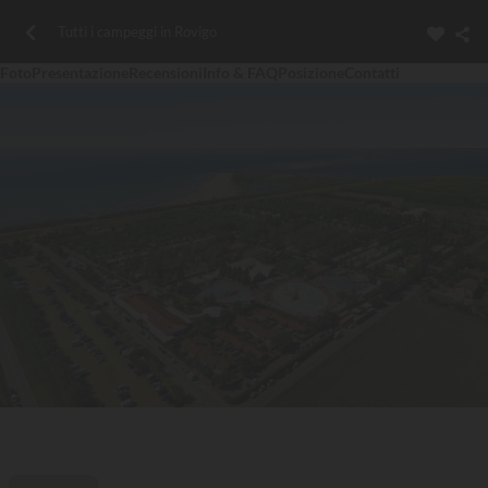
Tutti i campeggi in Rovigo
Foto
Presentazione
Recensioni
Info & FAQ
Posizione
Contatti