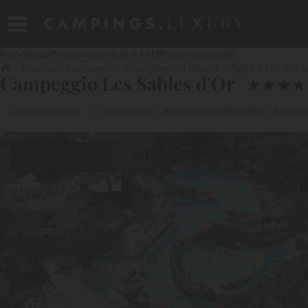
Foto
Alloggi
Presentazione
Info & FAQ
Posizione
Contatti
Francia
Languedoc-Roussillon
Hérault
Agde
Les Sabl
Campeggio Les Sables d'Or
★
★
★
★
Costa di Améthyste
In riva al mare
Accesso diretto alla spiaggia
Parco ac