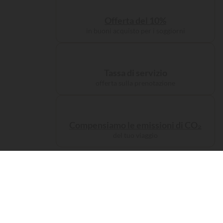
Offerta del 10%
in buoni acquisto per i soggiorni
Tassa di servizio
offerta sulla prenotazione
Compensiamo le emissioni di CO₂
del tuo viaggio
Alloggi
Campeggiate
da re...
379 visitatori
hanno consultato questa struttur