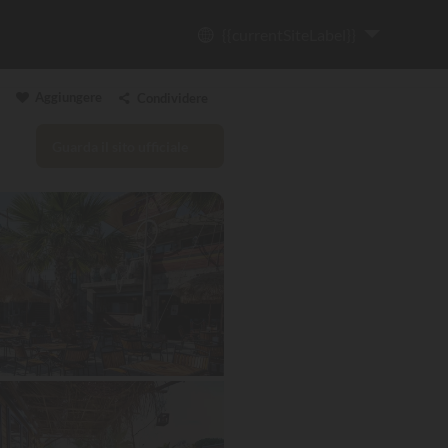
{{currentSiteLabel}}
Aggiungere
Condividere
Guarda il sito ufficiale
Copia il link
Email
WhatsApp
Messenger
Facebook