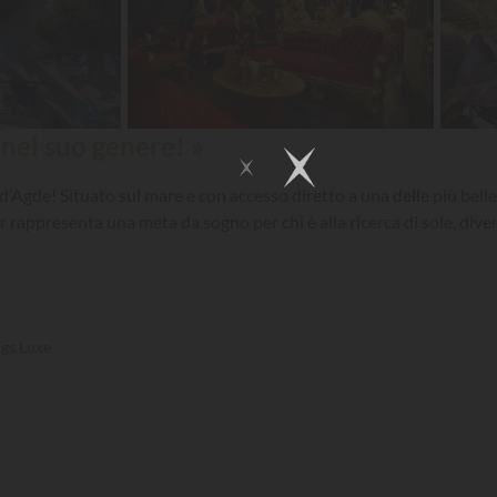
nel suo genere! »
Agde! Situato sul mare e con accesso diretto a una delle più belle 
r rappresenta una meta da sogno per chi è alla ricerca di sole, div
gs.Luxe