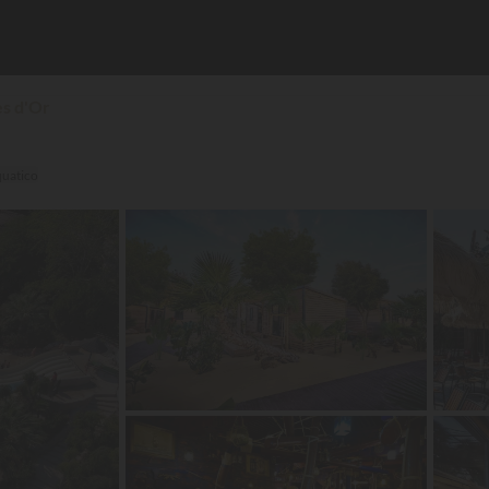
es d'Or
quatico