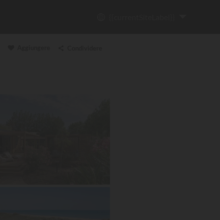
{{currentSiteLabel}}
Aggiungere
Condividere
Copia il link
Email
WhatsApp
Messenger
Facebook