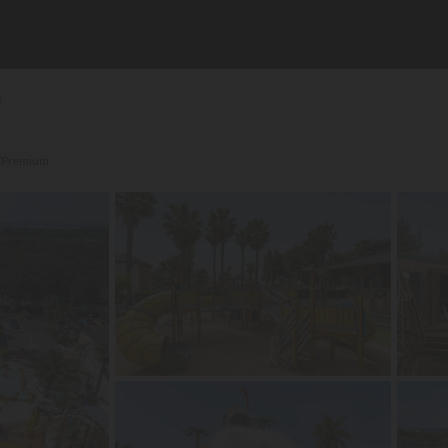
a
/Premium