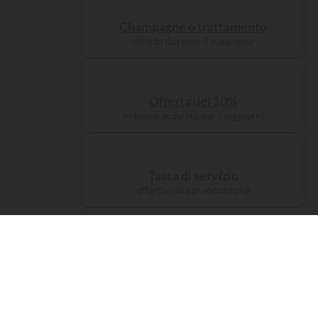
Champagne o trattamento
offerto durante il soggiorno
Offerta del 10%
in buoni acquisto per i soggiorni
Tassa di servizio
offerta sulla prenotazione
Compensiamo le emissioni di CO₂
del tuo viaggio