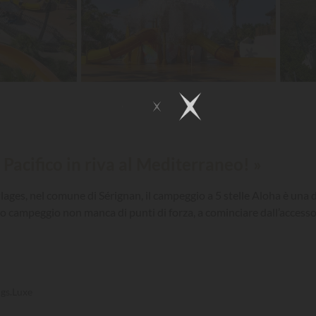
Pacifico in riva al Mediterraneo! »
Plages, nel comune di Sérignan, il campeggio a 5 stelle Aloha è una 
to campeggio non manca di punti di forza, a cominciare dall’accesso
gs.Luxe