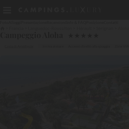
Foto
Alloggi
Presentazione
Recensioni
Info & FAQ
Posizione
Contatti
Francia
Languedoc-Roussillon
Hérault
Sérignan
Aloh
Campeggio Aloha
★
★
★
★
★
Costa di Améthyste
In riva al mare
Accesso diretto alla spiaggia
Zone VIP