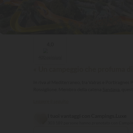
4,0
400 opinioni
« Un campeggio che profuma di 
In riva al Mediterraneo, tra Valras e Portiragnes 
Rossiglione. Membro della catena
Sandaya
, ques
Leggere il seguito
I tuoi vantaggi con Campings.Luxe
303 189 persone hanno prenotato con Campin