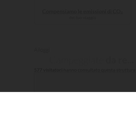
Compensiamo le emissioni di CO₂
del tuo viaggio
Alloggi
Campeggiate
da re...
577 visitatori
hanno consultato questa struttur
Filt