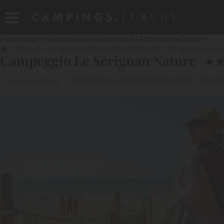
Foto
Alloggi
Presentazione
Recensioni
Info & FAQ
Posizione
Contatti
Francia
Languedoc-Roussillon
Hérault
Sérignan
Le Sé
Campeggio Le Sérignan Nature
★
Costa di Améthyste
In riva al mare
Accesso diretto alla spiaggia
Parco ac