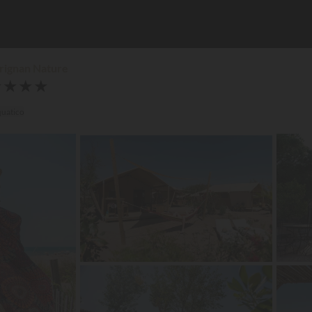
rignan Nature
★
★
★
★
quatico