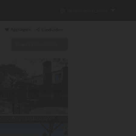
{{currentSiteLabel}}
Aggiungere
Condividere
Guarda il sito ufficiale
Copia il link
Email
WhatsApp
Messenger
Facebook