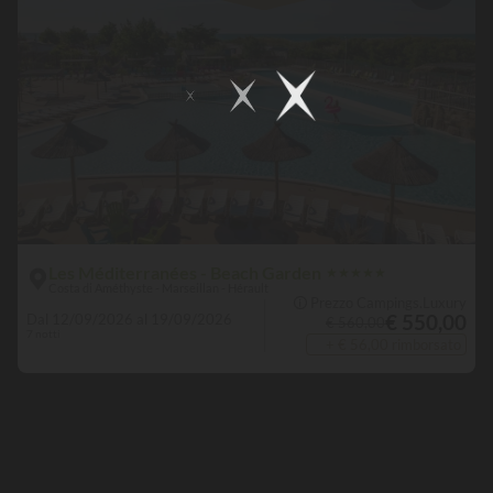
Les Méditerranées - Beach Garden
★
★
★
★
★
Costa di Améthyste - Marseillan - Hérault
🛈 Prezzo Campings.Luxury
€ 550,00
Dal 12/09/2026 al 19/09/2026
€ 560,00
7 notti
+ € 56,00 rimborsato
Pet friendly