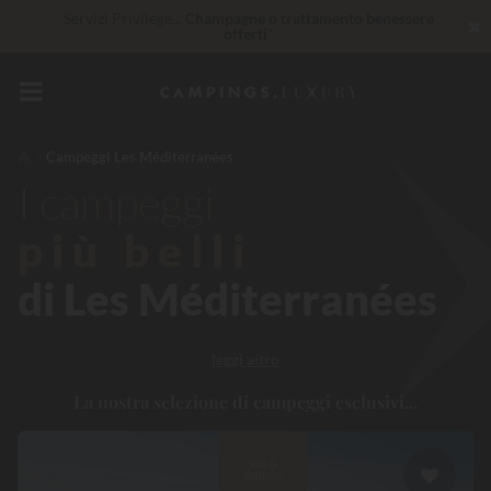
Servizi Privilege...
Champagne o trattamento benessere
✖
offerti
*
Imbattibile! Sconto immediato
fino a 100 €
Al momento... Fino a
200 € gratis
Campeggi Les Méditerranées
I campeggi
30 € di sconto
CODICE: LUCKYLUXE30UP
Scade tra
più belli
di Les Méditerranées
leggi altro
La nostra selezione di campeggi esclusivi...
Spa &
Balnéo