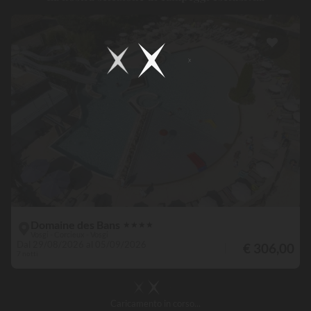
Domaine des Bans
★
★
★
★
Vosgi - Corcieux - Vosgi
Dal 29/08/2026 al 05/09/2026
€ 306,00
7 notti
Caricamento
in corso...