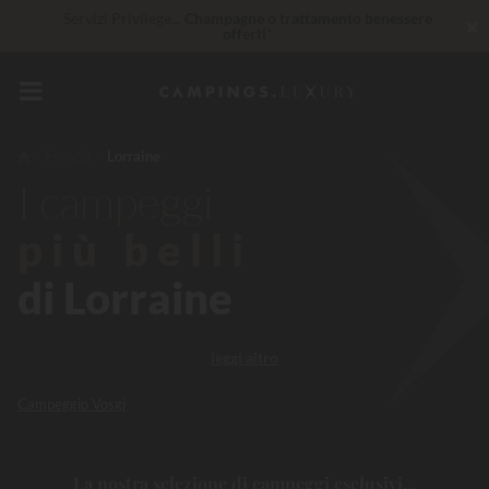
Servizi Privilege...
Champagne o trattamento benessere
✖
offerti
*
Imbattibile! Sconto immediato
fino a 100 €
30 € di sconto
CODICE: LUCKYLUXE30UP
Scade tra
Francia
Lorraine
I campeggi
Al momento... Fino a
200 € gratis
più belli
di Lorraine
leggi altro
Campeggio Vosgi
La nostra selezione di campeggi esclusivi...