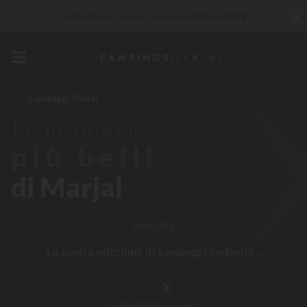
✖
Imbattibile! Sconto immediato
fino a 100 €
Al momento... Fino a
200 € gratis
Servizi Privilege...
Champagne o trattamento benessere
offerti
*
Campeggi Marjal
I campeggi
più belli
di Marjal
leggi altro
La nostra selezione di campeggi esclusivi...
Caricamento
in corso...