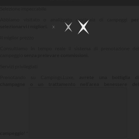
Selezione impeccabile
Abbiamo visitato o analizzato centinaia di campeggi
per
selezionarvi i migliori.
Il miglior prezzo
Consultiamo in tempo reale il sistema di prenotazione del
campeggio
senza prelevare commissioni.
Servizi privilegiati
Prenotando su Campings.Luxe,
avrete una bottiglia di
champagne o un trattamento nell’area benessere del
campeggio
! *