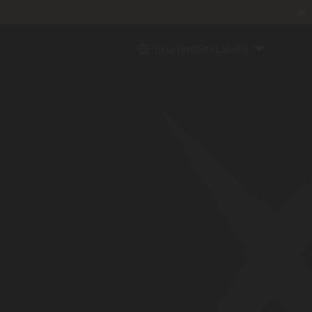
✖
{{currentSiteLabel}}