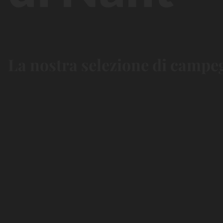
La nostra selezione di campegg
Spa &
Balnéo