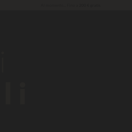
Al momento... Fino a
200 € gratis
Servizi Privilege...
Champagne o trattamento benessere offerti
*
Imbattibile! Sconto immediato
fino a 100 €
i
li