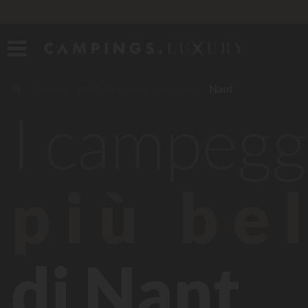
Francia
Midi-Pyrénées
Aveyron
Nant
I campegg
più bel
di Nant