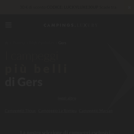
✖
30 € di sconto
CODICE: LUCKYLUXE30UP
Scade tra
Servizi Privilege...
Champagne o trattamento benessere
offerti
*
Imbattibile! Sconto immediato
fino a 100 €
Francia
Midi-Pyrénées
Gers
I campeggi
Al momento... Fino a
200 € gratis
più belli
di Gers
leggi altro
Campeggio Thoux
Campeggio La Romieu
Campeggio Marsan
La nostra selezione di campeggi esclusivi...