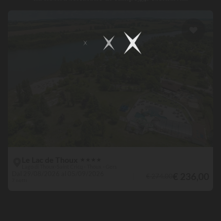
Le Lac de Thoux
★
★
★
★
Lago di Thoux-Saint Cricq - Thoux - Gers
Dal 29/08/2026 al 05/09/2026
€ 236,00
€ 274,00
7 notti