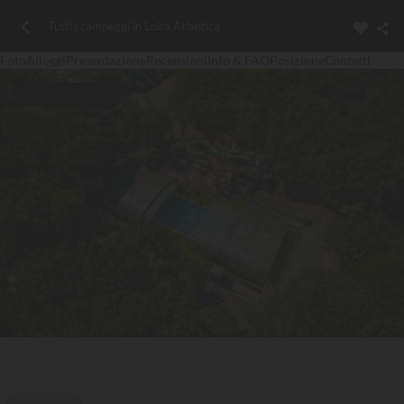
Tutti i campeggi in Loira Atlantica
Foto
Alloggi
Presentazione
Recensioni
Info & FAQ
Posizione
Contatti