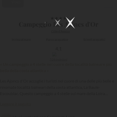
Video
1/27
★
★
★
★
Campeggio Les Ajoncs d'Or
Côte d'Amour
In riva al mare
Parco acquatico
Scivoli acquatici
4,1
528 opinioni
« Un campeggio a 4 stelle nel cuore della località balneare più
bella della costa atlantica »
Les Ajoncs d'Or accoglie i turisti nel cuore di una delle più belle e
rinomate località balneari della costa atlantica, La Baule-
Escoublac. Questo campeggio a 4 stelle sul mare della Loira
Atlantica offre soggiorni in case vacanza dotate di tutti i comfort e
{{datesSelection}}
{{filtersSelection}}
Leggere il seguito
tanti spazi attrezzati per il tempo libero e lo sport...
I tuoi vantaggi con Campings.Luxe