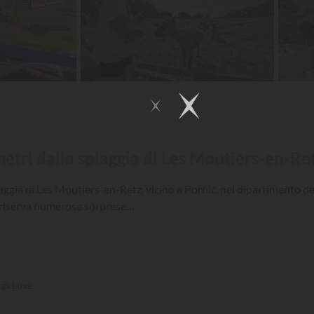
metri dalla spiaggia di Les Moutiers-en-Re
iaggia di Les Moutiers-en-Retz, vicino a Pornic, nel dipartimento de
i riserva numerose sorprese…
gs.Luxe