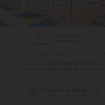
8,7
La scelta dei
★
★
★
★
★
campeggiatori
409 opinioni
« Tranquillità e natura a 1200 
Il campeggio Les Brillas dista 1200 metri dalla sp
alta gamma
Cybele Vacances
, questa struttura v
Leggere il seguito
I tuoi vantaggi con Campings.Luxe
303 201 persone hanno prenotato con Campin