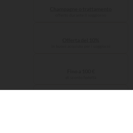
Champagne o trattamento
offerto durante il soggiorno
Offerta del 10%
in buoni acquisto per i soggiorni
Fino a 100 €
di sconto fedeltà
Tassa di servizio
offerta sulla prenotazione