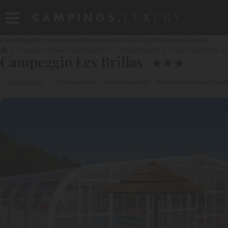
Foto
Alloggi
Presentazione
Recensioni
Info & FAQ
Posizione
Contatti
Francia
Paesi della Loira
Loira Atlantica
Les Moutiers-e
Campeggio Les Brillas
★
★
★
Côte de Jade
In riva al mare
Piscina riscaldata
Miniclub/Ideale per famigl