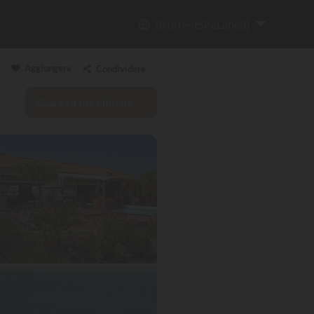
{{currentSiteLabel}}
Aggiungere
Condividere
Guarda il sito ufficiale
Copia il link
Email
WhatsApp
Messenger
Facebook