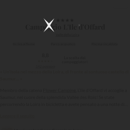
1/19
★
★
★
★
Campeggio L'Ile d'Offard
Valle della Loira
In riva al fiume
Parco acquatico
Piscina riscaldata
8,8
La scelta dei
★
★
★
★
★
campeggiatori
142 opinioni
« Un'isola nel mezzo della Loira, di fronte al sontuoso castello di
Saumur... »
Membro della catena
Flower Camping
, L’Ile d’Offard vi accoglie a
Saumur, nel cuore della splendida Vallée des Rois! Se state
percorrendo la Loira in bicicletta e avete pensato a una notte di
soggiorno oppure per periodi più lunghi, questo campeggio 4
{{datesSelection}}
{{filtersSelection}}
Leggere il seguito
stelle con parco acquatico è sempre a vostra disposizione...